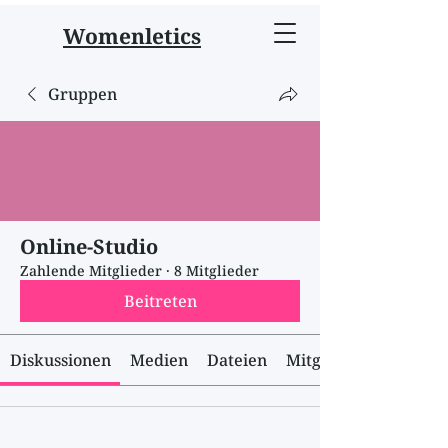
Womenletics
Gruppen
Online-Studio
Zahlende Mitglieder
·
8 Mitglieder
Beitreten
Diskussionen
Medien
Dateien
Mitglieder