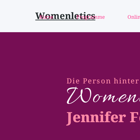
Womenletics
Kurse
Programme
Onlin
Die Person hinter
Womenle
Jennifer 