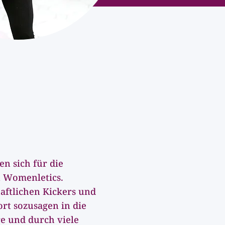
o,
itnesstrainerin, Mami und
h die Gründerin von
en sich für die
n Womenletics.
haftlichen Kickers und
rt sozusagen in die
re und durch viele