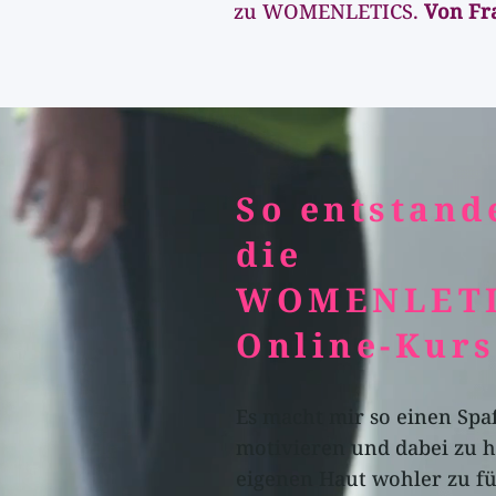
zu WOMENLETICS.
Von Fr
So entstand
die
WOMENLET
Online-Kurs
Es macht mir so einen Sp
motivieren und dabei zu he
eigenen Haut wohler zu f