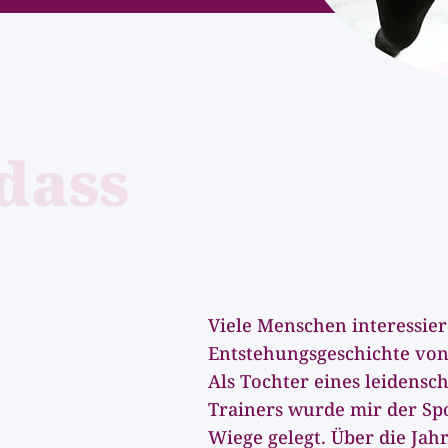
dass
Mein Name ist
Jennifer Forzan
und von Beruf bin ich F
Coach! Außerdem bin ic
WOMENLETICS
Viele Menschen interessier
Entstehungsgeschichte vo
Als Tochter eines leidensc
Trainers wurde mir der Spo
Wiege gelegt. Über die Jah