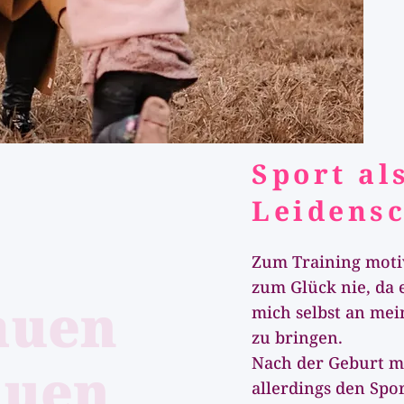
Sport al
Leidensc
Zum Training moti
zum Glück nie, da 
auen
mich selbst an me
zu bringen.
Nach der Geburt m
auen
allerdings den Spo