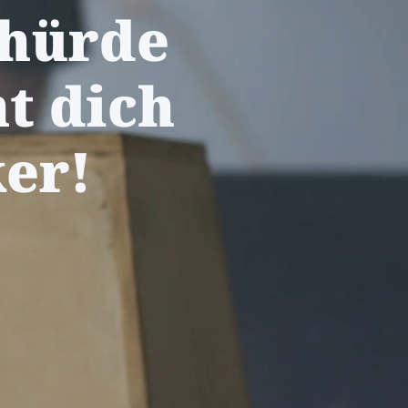
 hürde
t dich
ker!