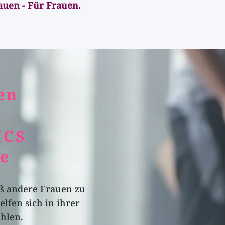
auen - Für Frauen.
en
ICS
e
aß andere Frauen zu
lfen sich in ihrer
ühlen.