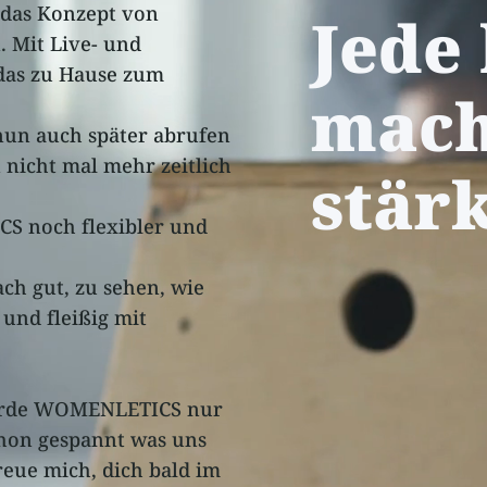
 das Konzept von
Jede
Mit Live- und
das zu Hause zum
mach
 nun auch später abrufen
n nicht mal mehr zeitlich
stär
 noch flexibler und
ch gut, zu sehen, wie
und fleißig mit
Hürde WOMENLETICS nur
chon gespannt was uns
eue mich, dich bald im