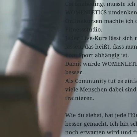
Coronabedingt musste ich
WOMENLETICS umdenken. 
Onlinekursen machte ich 
Fitnessstudio.
Jeder Live-Kurs lässt sich
lassen, das heißt, dass ma
vom Sport abhängig ist.
Damit wurde WOMENLETICS
besser.
Als Community tut es einfa
viele Menschen dabei sind 
trainieren.
Wie du siehst, hat jede 
besser gemacht. Ich bin s
noch erwarten wird und fr