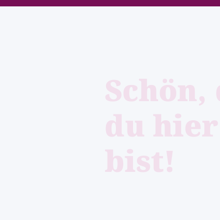
Schön, 
du hier
bist!