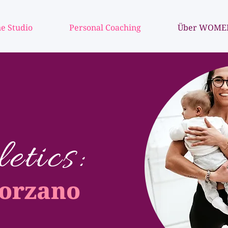
e Studio
Personal Coaching
Über WOME
tics:
Forzano